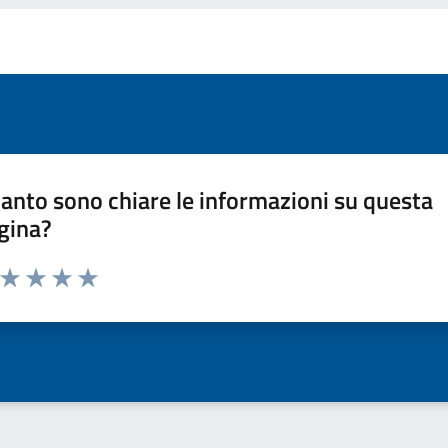
anto sono chiare le informazioni su questa
gina?
a da 1 a 5 stelle la pagina
ta 1 stelle su 5
Valuta 2 stelle su 5
Valuta 3 stelle su 5
Valuta 4 stelle su 5
Valuta 5 stelle su 5