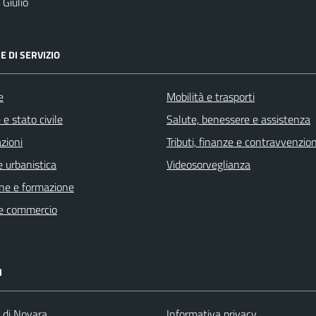
Giulio
E DI SERVIZIO
e
Mobilità e trasporti
e stato civile
Salute, benessere e assistenza
zioni
Tributi, finanze e contravvenzion
 urbanistica
Videosorveglianza
ne e formazione
e commercio
I
a di Novara
Informativa privacy