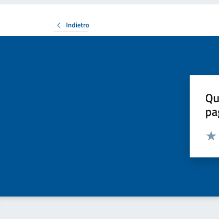
Indietro
Qu
pa
Valut
Valu