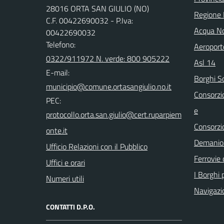
28016 ORTA SAN GIULIO (NO)
Regione
C.F. 00422690032 - P.Iva:
Acqua No
00422690032
Telefono:
Aeroport
0322/911972 N. verde: 800 905222
Asl 14
E-mail:
Borghi S
Consorzi
PEC:
e
Consorzi
Demanio 
Ufficio Relazioni con il Pubblico
Ferrovie 
Uffici e orari
I Borghi p
Numeri utili
Navigazi
CONTATTI D.P.O.