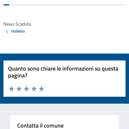
News Scaduta
Indietro
Quanto sono chiare le informazioni su questa
pagina?
Valuta da 1 a 5 stelle la pagina
Valuta 1 stelle su 5
Valuta 2 stelle su 5
Valuta 3 stelle su 5
Valuta 4 stelle su 5
Valuta 5 stelle su 5
Contatta il comune