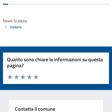
News Scaduta
Indietro
Quanto sono chiare le informazioni su questa
pagina?
Valuta da 1 a 5 stelle la pagina
Valuta 1 stelle su 5
Valuta 2 stelle su 5
Valuta 3 stelle su 5
Valuta 4 stelle su 5
Valuta 5 stelle su 5
Contatta il comune