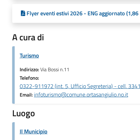
Flyer eventi estivi 2026 - ENG aggiornato (1,86
A cura di
Turismo
Indirizzo:
Via Bossi n.11
Telefono:
0322-911972 (int. 5, Ufficio Segreteria) - cell. 3
infoturismo@comune.ortasangiulio.no.it
Email:
Luogo
Il Municipio