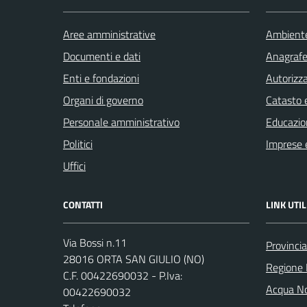
Aree amministrative
Ambient
Documenti e dati
Anagrafe 
Enti e fondazioni
Autorizza
Organi di governo
Catasto e
Personale amministrativo
Educazio
Politici
Imprese 
Uffici
CONTATTI
LINK UTIL
Via Bossi n.11
Provinci
28016 ORTA SAN GIULIO (NO)
Regione
C.F. 00422690032 - P.Iva:
Acqua No
00422690032