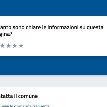
anto sono chiare le informazioni su questa
gina?
a da 1 a 5 stelle la pagina
ta 1 stelle su 5
Valuta 2 stelle su 5
Valuta 3 stelle su 5
Valuta 4 stelle su 5
Valuta 5 stelle su 5
tatta il comune
Leggi le domande frequenti