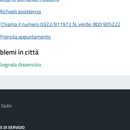
Richiedi assistenza
Chiama il numero 0322/911972 N. verde: 800 905222
Prenota appuntamento
blemi in città
Segnala disservizio
Giulio
E DI SERVIZIO