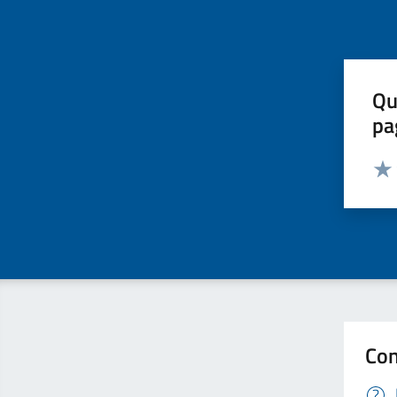
Qu
pa
Valut
Valu
Con