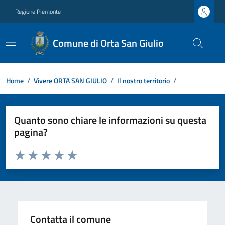
Regione Piemonte
Comune di Orta San Giulio
Home
/
Vivere ORTA SAN GIULIO
/
Il nostro territorio
/
Quanto sono chiare le informazioni su questa
pagina?
Valuta da 1 a 5 stelle la pagina
Valuta 1 stelle su 5
Valuta 2 stelle su 5
Valuta 3 stelle su 5
Valuta 4 stelle su 5
Valuta 5 stelle su 5
Contatta il comune