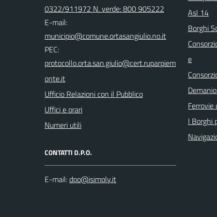
0322/911972 N. verde: 800 905222
Asl 14
E-mail:
Borghi S
Consorzi
PEC:
e
Consorzi
Demanio 
Ufficio Relazioni con il Pubblico
Ferrovie 
Uffici e orari
I Borghi p
Numeri utili
Navigazi
CONTATTI D.P.O.
E-mail: