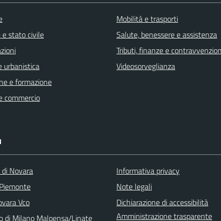
e
Mobilità e trasporti
e stato civile
Salute, benessere e assistenza
zioni
Tributi, finanze e contravvenzion
 urbanistica
Videosorveglianza
ne e formazione
e commercio
I
a di Novara
Informativa privacy
 Piemonte
Note legali
vara Vco
Dichiarazione di accessibilità
Amministrazione trasparente
o di Milano Malpensa/Linate