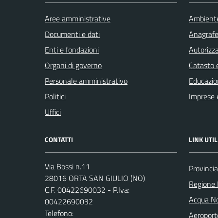
Aree amministrative
Ambient
Documenti e dati
Anagrafe 
Enti e fondazioni
Autorizza
Organi di governo
Catasto e
Personale amministrativo
Educazio
Politici
Imprese 
Uffici
CONTATTI
LINK UTIL
Via Bossi n.11
Provinci
28016 ORTA SAN GIULIO (NO)
Regione
C.F. 00422690032 - P.Iva:
Acqua No
00422690032
Telefono:
Aeroport