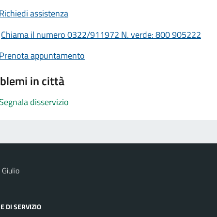
Richiedi assistenza
Chiama il numero 0322/911972 N. verde: 800 905222
Prenota appuntamento
blemi in città
Segnala disservizio
Giulio
E DI SERVIZIO