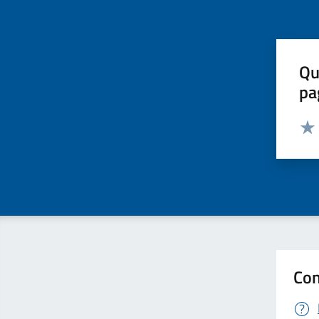
Qu
pa
Valut
Valu
Con