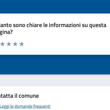
anto sono chiare le informazioni su questa
gina?
a da 1 a 5 stelle la pagina
ta 1 stelle su 5
Valuta 2 stelle su 5
Valuta 3 stelle su 5
Valuta 4 stelle su 5
Valuta 5 stelle su 5
tatta il comune
Leggi le domande frequenti