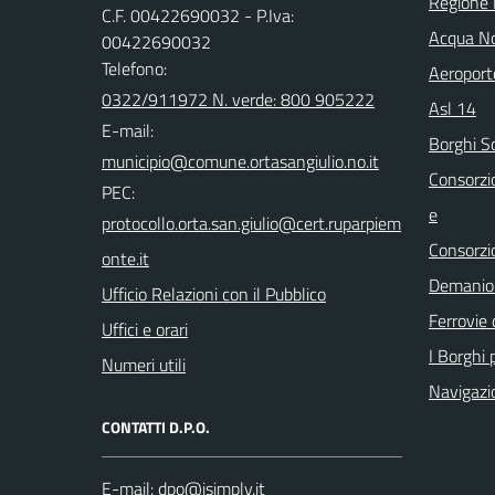
Regione
C.F. 00422690032 - P.Iva:
Acqua No
00422690032
Telefono:
Aeroport
0322/911972 N. verde: 800 905222
Asl 14
E-mail:
Borghi S
Consorzi
PEC:
e
Consorzi
Demanio 
Ufficio Relazioni con il Pubblico
Ferrovie 
Uffici e orari
I Borghi p
Numeri utili
Navigazi
CONTATTI D.P.O.
E-mail: