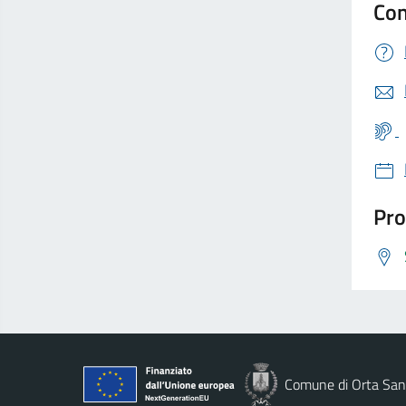
Con
Pro
Comune di Orta San 