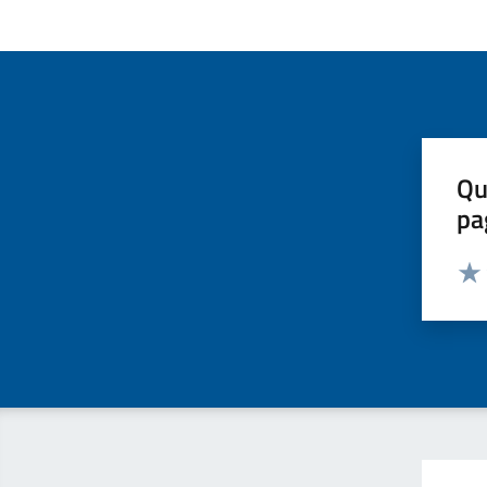
Qu
pa
Valut
Valu