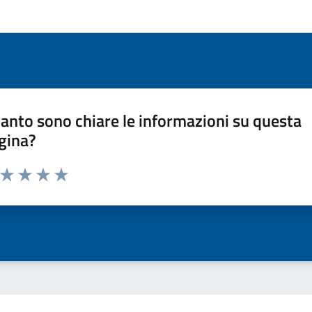
anto sono chiare le informazioni su questa
gina?
a da 1 a 5 stelle la pagina
ta 1 stelle su 5
Valuta 2 stelle su 5
Valuta 3 stelle su 5
Valuta 4 stelle su 5
Valuta 5 stelle su 5