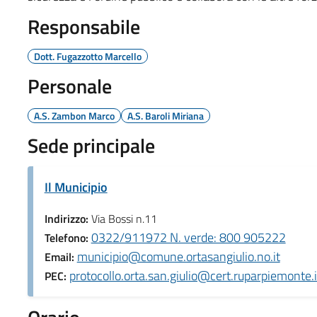
Responsabile
Dott. Fugazzotto Marcello
Personale
A.S. Zambon Marco
A.S. Baroli Miriana
Sede principale
Il Municipio
Indirizzo:
Via Bossi n.11
0322/911972 N. verde: 800 905222
Telefono:
municipio@comune.ortasangiulio.no.it
Email:
protocollo.orta.san.giulio@cert.ruparpiemonte.i
PEC: